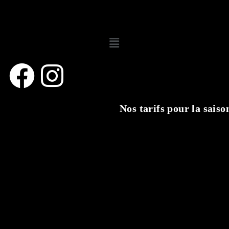
Nos tarifs pour la sais